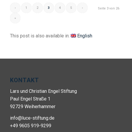
‹
1
2
3
4
5
›
Seite 3 von 26
»
This post is also available in:
English
KONTAKT
Lars und Christian Engel Stiftung
Paul Engel Straße 1
92729 Weiherhammer
info@luce-stiftung.de
+49 9605 919-9299