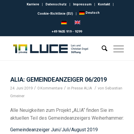
Karriere
Datenschutz
Impressum
Kontakt
Deutsch
Cookie-Richtlinie (EU)
+49 9605 919 - 9299
ALIA: GEMEINDEANZEIGER 06/2019
/
/
/
24. Juni 2019
0 Kommentare
in
Presse ALIA
von
Sebastian
Gmeiner
Alle Neuigkeiten zum Projekt „ALIA“ finden Sie im
aktuellen Teil des Gemeindeanzeigers Weiherhammer:
Gemeindeanzeiger Juni/Juli/August 2019