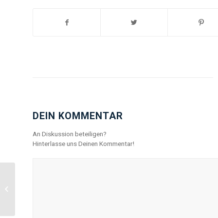
DEIN KOMMENTAR
An Diskussion beteiligen?
Hinterlasse uns Deinen Kommentar!
„DENKWELT Oberpfalz“
in Weiden wirklich
spektakulär