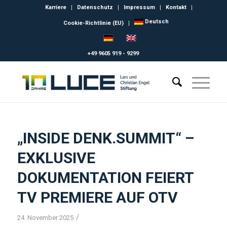
Karriere
Datenschutz
Impressum
Kontakt
Deutsch
Cookie-Richtlinie (EU)
+49 9605 919 - 9299
„INSIDE DENK.SUMMIT“ –
EXKLUSIVE
DOKUMENTATION FEIERT
TV PREMIERE AUF OTV
/
24. November 2025