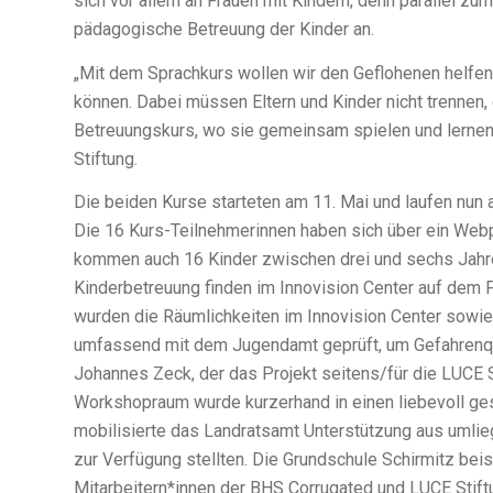
sich vor allem an Frauen mit Kindern, denn parallel z
pädagogische Betreuung der Kinder an.
„Mit dem Sprachkurs wollen wir den Geflohenen helfen
können. Dabei müssen Eltern und Kinder nicht trennen,
Betreuungskurs, wo sie gemeinsam spielen und lernen 
Stiftung.
Die beiden Kurse starteten am 11. Mai und laufen nun 
Die 16 Kurs-Teilnehmerinnen haben sich über ein Webp
kommen auch 16 Kinder zwischen drei und sechs Jahr
Kinderbetreuung finden im Innovision Center auf dem 
wurden die Räumlichkeiten im Innovision Center sowi
umfassend mit dem Jugendamt geprüft, um Gefahrenquell
Johannes Zeck, der das Projekt seitens/für die LUCE S
Workshopraum wurde kurzerhand in einen liebevoll ges
mobilisierte das Landratsamt Unterstützung aus umlie
zur Verfügung stellten. Die Grundschule Schirmitz bei
Mitarbeitern*innen der BHS Corrugated und LUCE Stif