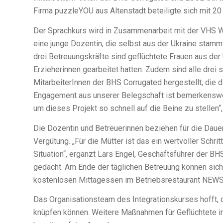
Firma puzzleYOU aus Altenstadt beteiligte sich mit 2
Der Sprachkurs wird in Zusammenarbeit mit der VHS W
eine junge Dozentin, die selbst aus der Ukraine stamm
drei Betreuungskräfte sind geflüchtete Frauen aus der U
Erzieherinnen gearbeitet hatten. Zudem sind alle drei 
MitarbeiterInnen der BHS Corrugated hergestellt, die 
Engagement aus unserer Belegschaft ist bemerkenswert
um dieses Projekt so schnell auf die Beine zu stellen
Die Dozentin und Betreuerinnen beziehen für die Dau
Vergütung. „Für die Mütter ist das ein wertvoller Schri
Situation“, ergänzt Lars Engel, Geschäftsführer der B
gedacht. Am Ende der täglichen Betreuung können sich
kostenlosen Mittagessen im Betriebsrestaurant NEWS
Das Organisationsteam des Integrationskurses hofft, 
knüpfen können. Weitere Maßnahmen für Geflüchtete im