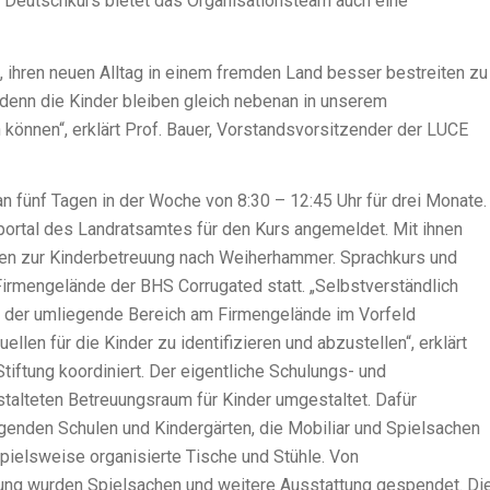
um Deutschkurs bietet das Organisationsteam auch eine
, ihren neuen Alltag in einem fremden Land besser bestreiten zu
 denn die Kinder bleiben gleich nebenan in unserem
können“, erklärt Prof. Bauer, Vorstandsvorsitzender der LUCE
an fünf Tagen in der Woche von 8:30 – 12:45 Uhr für drei Monate.
ortal des Landratsamtes für den Kurs angemeldet. Mit ihnen
en zur Kinderbetreuung nach Weiherhammer. Sprachkurs und
Firmengelände der BHS Corrugated statt. „Selbstverständlich
e der umliegende Bereich am Firmengelände im Vorfeld
en für die Kinder zu identifizieren und abzustellen“, erklärt
tiftung koordiniert. Der eigentliche Schulungs- und
talteten Betreuungsraum für Kinder umgestaltet. Dafür
genden Schulen und Kindergärten, die Mobiliar und Spielsachen
spielsweise organisierte Tische und Stühle. Von
tung wurden Spielsachen und weitere Ausstattung gespendet. Di