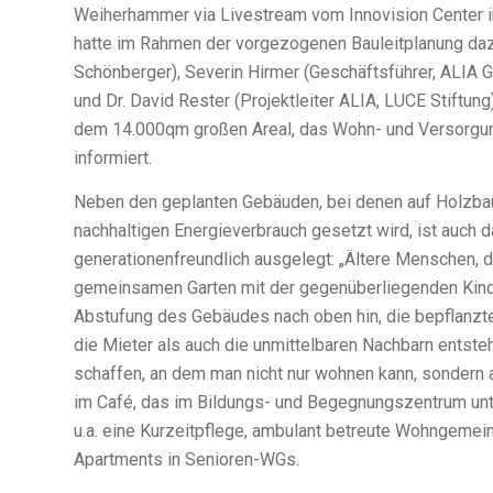
Weiherhammer via Livestream vom Innovision Center i
hatte im Rahmen der vorgezogenen Bauleitplanung dazu
Schönberger), Severin Hirmer (Geschäftsführer, ALI
und Dr. David Rester (Projektleiter ALIA, LUCE Stiftun
dem 14.000qm großen Areal, das Wohn- und Versorgun
informiert.
Neben den geplanten Gebäuden, bei denen auf Holzba
nachhaltigen Energieverbrauch gesetzt wird, ist auch 
generationenfreundlich ausgelegt: „Ältere Menschen, 
gemeinsamen Garten mit der gegenüberliegenden Kinder
Abstufung des Gebäudes nach oben hin, die bepflanzte 
die Mieter als auch die unmittelbaren Nachbarn entstehe
schaffen, an dem man nicht nur wohnen kann, sondern 
im Café, das im Bildungs- und Begegnungszentrum unte
u.a. eine Kurzeitpflege, ambulant betreute Wohngeme
Apartments in Senioren-WGs.