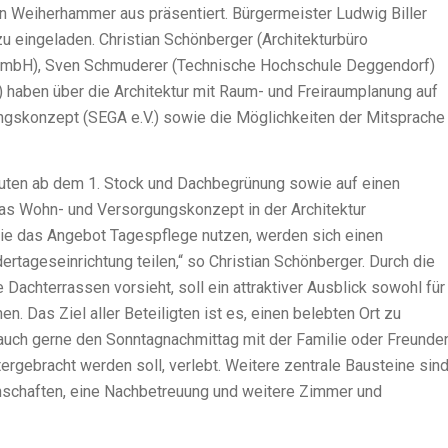
n Weiherhammer aus präsentiert. Bürgermeister Ludwig Biller
 eingeladen. Christian Schönberger (Architekturbüro
A GmbH), Sven Schmuderer (Technische Hochschule Deggendorf)
g) haben über die Architektur mit Raum- und Freiraumplanung auf
gskonzept (SEGA e.V.) sowie die Möglichkeiten der Mitsprache
uten ab dem 1. Stock und Dachbegrünung sowie auf einen
das Wohn- und Versorgungskonzept in der Architektur
die das Angebot Tagespflege nutzen, werden sich einen
tageseinrichtung teilen,“ so Christian Schönberger. Durch die
Dachterrassen vorsieht, soll ein attraktiver Ausblick sowohl für
n. Das Ziel aller Beteiligten ist es, einen belebten Ort zu
auch gerne den Sonntagnachmittag mit der Familie oder Freunde
rgebracht werden soll, verlebt. Weitere zentrale Bausteine sin
inschaften, eine Nachbetreuung und weitere Zimmer und