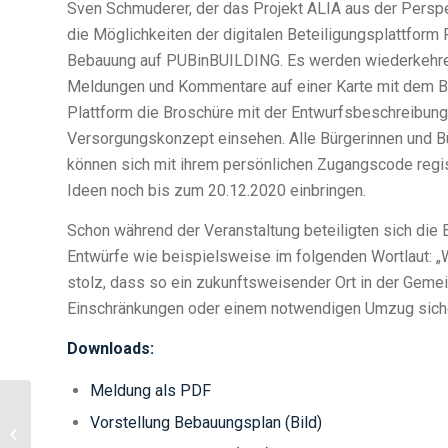
Sven Schmuderer, der das Projekt ALIA aus der Perspek
die Möglichkeiten der digitalen Beteiligungsplattform
Bebauung auf PUBinBUILDING. Es werden wiederkehren
Meldungen und Kommentare auf einer Karte mit dem B
Plattform die Broschüre mit der Entwurfsbeschreibun
Versorgungskonzept einsehen. Alle Bürgerinnen und 
können sich mit ihrem persönlichen Zugangscode regi
Ideen noch bis zum 20.12.2020 einbringen.
Schon während der Veranstaltung beteiligten sich die 
Entwürfe wie beispielsweise im folgenden Wortlaut: „
stolz, dass so ein zukunftsweisender Ort in der Gemei
Einschränkungen oder einem notwendigen Umzug sicher 
Downloads:
Meldung als PDF
Vorstellung Bebauungsplan (Bild)
„DENKWELT Oberpfalz“
fest vor Augen