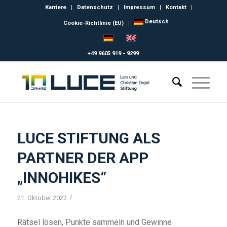
Karriere
Datenschutz
Impressum
Kontakt
Deutsch
Cookie-Richtlinie (EU)
+49 9605 919 - 9299
LUCE STIFTUNG ALS
PARTNER DER APP
„INNOHIKES“
/
21. Oktober 2022
Rätsel lösen, Punkte sammeln und Gewinne