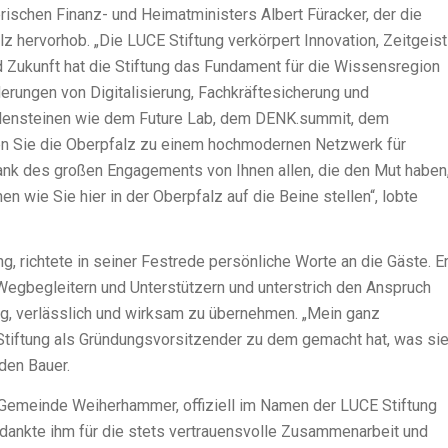
schen Finanz- und Heimatministers Albert Füracker, der die
z hervorhob. „Die LUCE Stiftung verkörpert Innovation, Zeitgeist
und Zukunft hat die Stiftung das Fundament für die Wissensregion
erungen von Digitalisierung, Fachkräftesicherung und
eilensteinen wie dem Future Lab, dem DENK.summit, dem
n Sie die Oberpfalz zu einem hochmodernen Netzwerk für
 dank des großen Engagements von Ihnen allen, die den Mut haben
 wie Sie hier in der Oberpfalz auf die Beine stellen“, lobte
g, richtete in seiner Festrede persönliche Worte an die Gäste. E
e Wegbegleitern und Unterstützern und unterstrich den Anspruch
tig, verlässlich und wirksam zu übernehmen. „Mein ganz
e Stiftung als Gründungsvorsitzender zu dem gemacht hat, was si
den Bauer.
 Gemeinde Weiherhammer, offiziell im Namen der LUCE Stiftung
dankte ihm für die stets vertrauensvolle Zusammenarbeit und