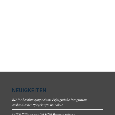
NEUIGKEITEN
BIAP-Abschlusssymposium: Erfolgreiche Integration
ausländischer Pflegekräfte im Fokus
LUCE Stiftung und XR HUB Bavaria stärken