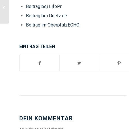
Stadtlabors
Beitrag bei LifePr
„DENK.max“ in der
Beitrag bei Onetz.de
Innenstadt
Beitrag im OberpfalzECHO
EINTRAG TEILEN
DEIN KOMMENTAR
An Diskussion beteiligen?