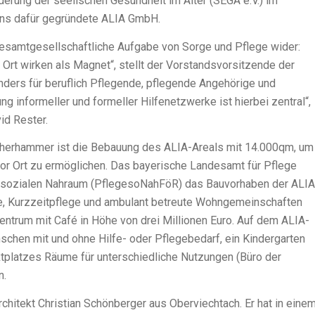
rung der seelischen Gesundheit im Alter (SEGA e.V.) im
gens dafür gegründete ALIA GmbH.
gesamtgesellschaftliche Aufgabe von Sorge und Pflege wider:
Ort wirken als Magnet“, stellt der Vorstandsvorsitzende der
sonders für beruflich Pflegende, pflegende Angehörige und
g informeller und formeller Hilfenetzwerke ist hierbei zentral“,
id Rester.
iherhammer ist die Bebauung des ALIA-Areals mit 14.000qm, um
or Ort zu ermöglichen. Das bayerische Landesamt für Pflege
 im sozialen Nahraum (PflegesoNahFöR) das Bauvorhaben der ALIA
e, Kurzzeitpflege und ambulant betreute Wohngemeinschaften
rum mit Café in Höhe von drei Millionen Euro. Auf dem ALIA-
schen mit und ohne Hilfe- oder Pflegebedarf, ein Kindergarten
tplatzes Räume für unterschiedliche Nutzungen (Büro der
n.
rchitekt Christian Schönberger aus Oberviechtach. Er hat in eine