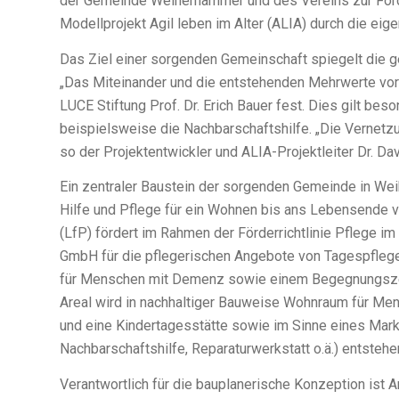
der Gemeinde Weiherhammer und des Vereins zur Förde
Modellprojekt Agil leben im Alter (ALIA) durch die ei
Das Ziel einer sorgenden Gemeinschaft spiegelt die 
„Das Miteinander und die entstehenden Mehrwerte vor 
LUCE Stiftung Prof. Dr. Erich Bauer fest. Dies gilt be
beispielsweise die Nachbarschaftshilfe. „Die Vernetzun
so der Projektentwickler und ALIA-Projektleiter Dr. Dav
Ein zentraler Baustein der sorgenden Gemeinde in We
Hilfe und Pflege für ein Wohnen bis ans Lebensende v
(LfP) fördert im Rahmen der Förderrichtlinie Pflege
GmbH für die pflegerischen Angebote von Tagespfleg
für Menschen mit Demenz sowie einem Begegnungszent
Areal wird in nachhaltiger Bauweise Wohnraum für Men
und eine Kindertagesstätte sowie im Sinne eines Mark
Nachbarschaftshilfe, Reparaturwerkstatt o.ä.) entstehe
Verantwortlich für die bauplanerische Konzeption ist A