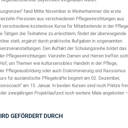
 ausgrenzen“ fand Mitte November in Weiherhammer die erste
 vierzehn Personen aus verschiedenen Pflegeeinrichtungen aus
t verschiedene kostenlose Kurse für Mitarbeitende in der Pfleg
ge Tätigen die Teilnahme zu erleichtern, findet der überwiegende
online statt, ergänzt durch praktische Aufgaben in sogenannten
äsenzveranstaltungen. Den Auftakt der Schulungsreihe bildet das
r Pflegeeinrichtungen. Vierzehn Damen und Herren treffen sich
 Hof, um Themen wie kultursensibles Handeln in der Pflege,
der Pflegeausbildung oder auch Diskriminierung und Rassismus
 Kurs für ausländische Pflegekräfte beginnt am 02. Dezember,
ionscoach“ am 15. Januar. In beiden Kursen sind noch Plätze frei
der zweijährigen Projektlaufzeit noch weitere Male angeboten –
.
IRD GEFÖRDERT DURCH