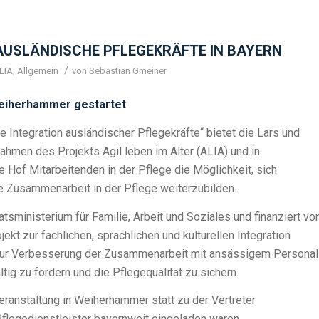
AUSLÄNDISCHE PFLEGEKRÄFTE IN BAYERN
/
LIA
,
Allgemein
von
Sebastian Gmeiner
eiherhammer gestartet
e Integration ausländischer Pflegekräfte“ bietet die Lars und
Rahmen des Projekts Agil leben im Alter (ALIA) und in
Hof Mitarbeitenden in der Pflege die Möglichkeit, sich
e Zusammenarbeit in der Pflege weiterzubilden.
tsministerium für Familie, Arbeit und Soziales und finanziert vo
ekt zur fachlichen, sprachlichen und kulturellen Integration
 zur Verbesserung der Zusammenarbeit mit ansässigem Personal
ltig zu fördern und die Pflegequalität zu sichern.
eranstaltung in Weiherhammer statt zu der Vertreter
flegedienstleister bayernweit eingeladen waren.