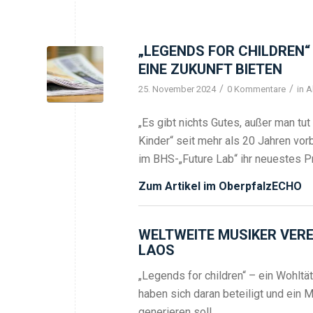
„LEGENDS FOR CHILDREN
EINE ZUKUNFT BIETEN
/
/
25. November 2024
0 Kommentare
in
A
„Es gibt nichts Gutes, außer man tut
Kinder“ seit mehr als 20 Jahren vorb
im BHS-„Future Lab“ ihr neuestes Pr
Zum Artikel im OberpfalzECHO
WELTWEITE MUSIKER VEREI
LAOS
„Legends for children“ – ein Wohlt
haben sich daran beteiligt und ein 
generieren soll.