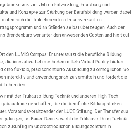
Ergebnisse aus vier Jahren Entwicklung, Erprobung und
kte und Konzepte zur Stärkung der Berufsbildung wurden dabei
konnten sich die Teilnehmenden der ausverkauften
ortragsprogramm und an Ständen selbst überzeugen. Auch der
ens Brandenburg war unter den anwesenden Gästen und hielt auf
Ort den LUMIS Campus: Er unterstützt die berufliche Bildung
me, die innovative Lehrmethoden mittels Virtual Reality bieten.
nd eine flexible, praxisorientierte Ausbildung zu ermöglichen. So
en interaktiv und anwendungsnah zu vermitteln und fördert die
d Lehrenden.
r mit der Frühausbildung Technik und unseren High-Tech-
sbausteine geschaffen, die die berufliche Bildung stärken
Bauer, Vorstandsvorsitzender der LUCE Stiftung. Der Transfer aus
sei gelungen, so Bauer. Denn sowohl die Frühausbildung Technik
en zukünftig im Überbetrieblichen Bildungszentrum in