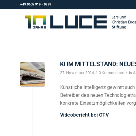
+49 9605 919 - 9299
KI IM MITTELSTAND: NE
/
/
27. November 2024
0 Kommentare
in
A
Künstliche Intelligenz gewinnt auch
Betreiber des neuen Technologiet
konkrete Einsatzmöglichkeiten vorge
Videobericht bei OTV