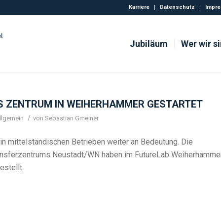
Karriere
Datenschutz
Impr
Jubiläum
Wer wir s
UES ZENTRUM IN WEIHERHAMMER GESTARTET
/
llgemein
von
Sebastian Gmeiner
 in mittelständischen Betrieben weiter an Bedeutung. Die
ransferzentrums Neustadt/WN haben im FutureLab Weiherhamme
stellt.